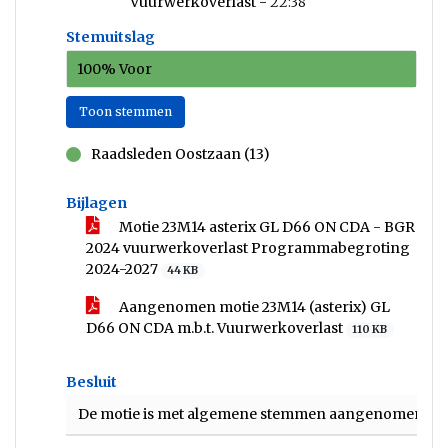
Vuurwerkoverlast -
22:38
Stemuitslag
100% Voor
Toon stemmen
Raadsleden Oostzaan (13)
voor
Bijlagen
Motie 23M14 asterix GL D66 ON CDA - BGR
2024 vuurwerkoverlast Programmabegroting
2024-2027
44 KB
Aangenomen motie 23M14 (asterix) GL
D66 ON CDA m.b.t. Vuurwerkoverlast
110 KB
Besluit
De motie is met algemene stemmen aangenomen.