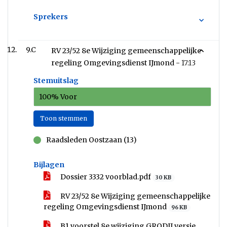
Sprekers
9.C
RV 23/52 8e Wijziging gemeenschappelijke
regeling Omgevingsdienst IJmond -
17:13
Stemuitslag
100% Voor
Toon stemmen
Raadsleden Oostzaan (13)
voor
Bijlagen
Dossier 3332 voorblad.pdf
30 KB
RV 23/52 8e Wijziging gemeenschappelijke
regeling Omgevingsdienst IJmond
96 KB
B1 voorstel 8e wijziging GRODIJ versie