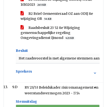
10102023
265 KB
B2 Brief Gemeenteraad OZ aan ODIJ 8e
wijziging GR
54 KB
Raadsbesluit 23 52 8e Wijziging
gemeenschappelijke regeling
Omgevingsdienst IJmond
421 KB
Besluit
Het raadsvoorstel is met algemene stemmen aange
Sprekers
9.D
RV 23/53 Beleidskader risicomanagement en
weerstandsvermogen 2023 -
17:14
Stemuitslag