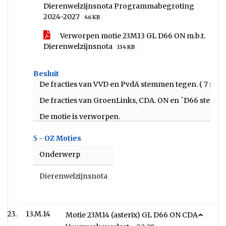
Dierenwelzijnsnota Programmabegroting
2024-2027
46 KB
Verworpen motie 23M13 GL D66 ON m.b.t.
Dierenwelzijnsnota
134 KB
Besluit
De fracties van VVD en PvdA stemmen tegen. ( 7 ste
De fracties van GroenLinks, CDA. ON en `D66 stemme
De motie is verworpen.
5 - OZ Moties
Onderwerp
Dierenwelzijnsnota
13.M.14
Motie 23M14 (asterix) GL D66 ON CDA -