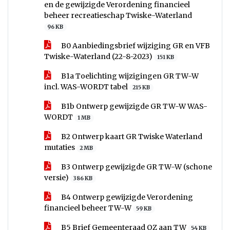
en de gewijzigde Verordening financieel
beheer recreatieschap Twiske-Waterland
96 KB
B0 Aanbiedingsbrief wijziging GR en VFB
Twiske-Waterland (22-8-2023)
151 KB
B1a Toelichting wijzigingen GR TW-W
incl. WAS-WORDT tabel
215 KB
B1b Ontwerp gewijzigde GR TW-W WAS-
WORDT
1 MB
B2 Ontwerp kaart GR Twiske Waterland
mutaties
2 MB
B3 Ontwerp gewijzigde GR TW-W (schone
versie)
386 KB
B4 Ontwerp gewijzigde Verordening
financieel beheer TW-W
59 KB
B5 Brief Gemeenteraad OZ aan TW
54 KB