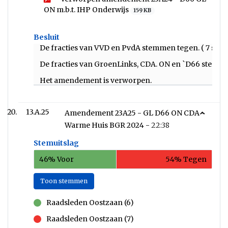
ON m.b.t. IHP Onderwijs
159 KB
Besluit
De fracties van VVD en PvdA stemmen tegen. ( 7 ste
De fracties van GroenLinks, CDA. ON en `D66 stemme
Het amendement is verworpen.
13.A.25
Amendement 23A25 - GL D66 ON CDA -
Warme Huis BGR 2024 -
22:38
Stemuitslag
46% Voor
54% Tegen
Toon stemmen
Raadsleden Oostzaan (6)
voor
Raadsleden Oostzaan (7)
tegen