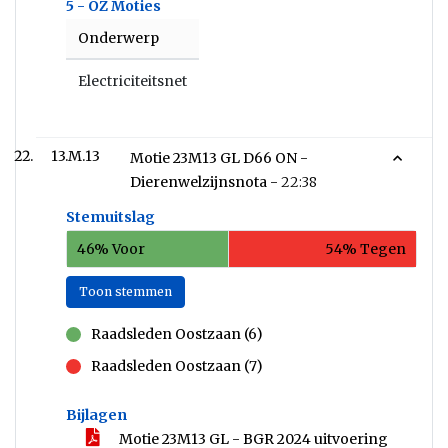
5 - OZ Moties
Onderwerp
Electriciteitsnet
13.M.13
Motie 23M13 GL D66 ON -
Dierenwelzijnsnota -
22:38
Stemuitslag
46% Voor
54% Tegen
Toon stemmen
Raadsleden Oostzaan (6)
voor
Raadsleden Oostzaan (7)
tegen
Bijlagen
Motie 23M13 GL - BGR 2024 uitvoering