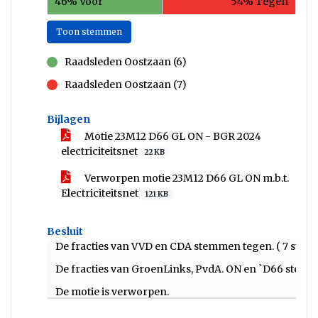
46% Voor
54% Tegen
Toon stemmen
Raadsleden Oostzaan (6)
voor
Raadsleden Oostzaan (7)
tegen
Bijlagen
Motie 23M12 D66 GL ON - BGR 2024
electriciteitsnet
22 KB
Verworpen motie 23M12 D66 GL ON m.b.t.
Electriciteitsnet
121 KB
Besluit
De fracties van VVD en CDA stemmen tegen. ( 7 stem
De fracties van GroenLinks, PvdA. ON en `D66 stemm
De motie is verworpen.