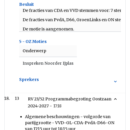
Besluit
De fracties van CDA en VVD stemmen voor: 7 stemm
De fracties van PvdA, D66, GroenLinks en ON stemm
De motie is aangenomen.
5 - OZ Moties
Onderwerp
Inspreken Noorder IJplas
Sprekers
13
RV 23/52 Programmabegroting Oostzaan
2024-2027 -
17:18
Algemene beschouwingen - volgorde van
partijgrootte - VVD-GL-CDA-PvdA-D66-ON
van 17:15 uur tot 18:15 uur