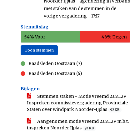
Noorder IJplas - agendering in verband
met staken van de stemmen in de
vorige vergadering -
17:17
Stemuitslag
54% Voor
46% Tegen
Toon stemmen
Raadsleden Oostzaan (7)
voor
Raadsleden Oostzaan (6)
tegen
Bijlagen
Stemmen staken - Motie vreemd 23M12V
Inspreken commissievergadering Provinciale
Staten over windpark Noorder-IJplas
92 KB
Aangenomen motie vreemd 23M12V m.b.t.
inspreken Noorder IJplas
93 KB