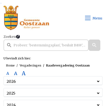
Ga naar de inhoud van deze pagina
Ga naar het zoeken
Ga naar het menu
Menu
Zoeken
U bevindt zich hier:
Home
Vergaderingen
Raadsvergadering Oostzaan
A
A
A
2026
2025
2024