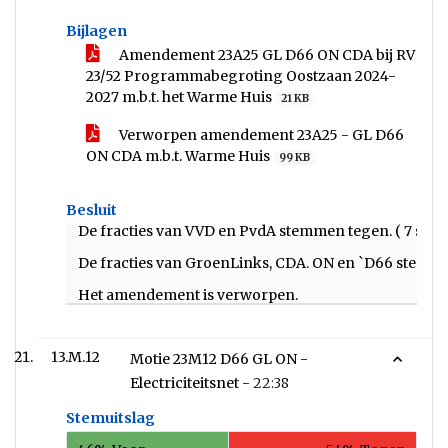
Bijlagen
Amendement 23A25 GL D66 ON CDA bij RV
23/52 Programmabegroting Oostzaan 2024-
2027 m.b.t. het Warme Huis
21 KB
Verworpen amendement 23A25 - GL D66
ON CDA m.b.t. Warme Huis
99 KB
Besluit
De fracties van VVD en PvdA stemmen tegen. ( 7 ste
De fracties van GroenLinks, CDA. ON en `D66 stemme
Het amendement is verworpen.
13.M.12
Motie 23M12 D66 GL ON -
Electriciteitsnet -
22:38
Stemuitslag