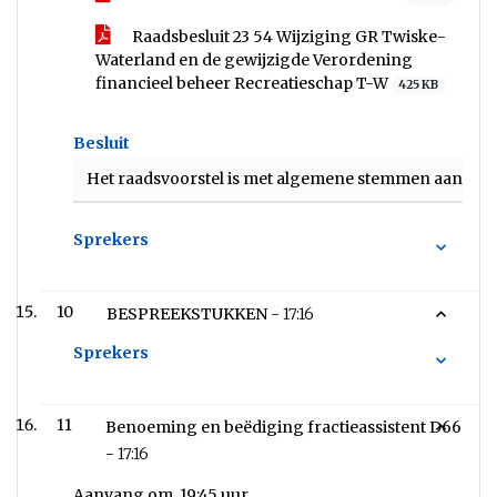
Raadsbesluit 23 54 Wijziging GR Twiske-
Waterland en de gewijzigde Verordening
financieel beheer Recreatieschap T-W
425 KB
Besluit
Het raadsvoorstel is met algemene stemmen aange
Sprekers
10
BESPREEKSTUKKEN -
17:16
Sprekers
11
Benoeming en beëdiging fractieassistent D66
-
17:16
Aanvang om 19:45 uur