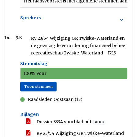
Het raadsvoorstel is met algemene stemmen aange
Sprekers
9.E
RV 23/54 Wijziging GR Twiske-Waterland en
de gewijzigde Verordening financieel beheer
recreatieschap Twiske-Waterland -
17:15
Stemuitslag
100% Voor
Toon stemmen
Raadsleden Oostzaan (13)
voor
Bijlagen
Dossier 3334 voorblad.pdf
30 KB
RV 23/54 Wijziging GR Twiske-Waterland