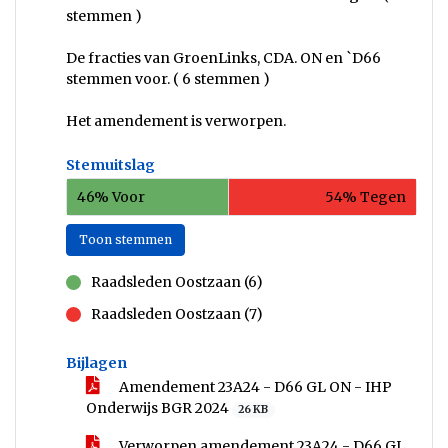
stemmen )
De fracties van GroenLinks, CDA. ON en `D66
stemmen voor. ( 6 stemmen )
Het amendement is verworpen.
Stemuitslag
46% Voor
54% Tegen
Toon stemmen
Raadsleden Oostzaan (6)
voor
Raadsleden Oostzaan (7)
tegen
Bijlagen
Amendement 23A24 - D66 GL ON - IHP
Onderwijs BGR 2024
26 KB
Verworpen amendement 23A24 - D66 GL