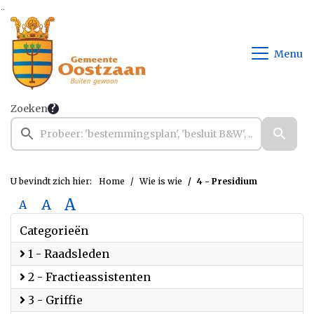
Ga naar de inhoud van deze pagina
Ga naar het zoeken
Ga naar het menu
Menu
Zoeken
U bevindt zich hier:
Home
Wie is wie
4 - Presidium
A
A
A
Categorieën
1 - Raadsleden
2 - Fractieassistenten
3 - Griffie