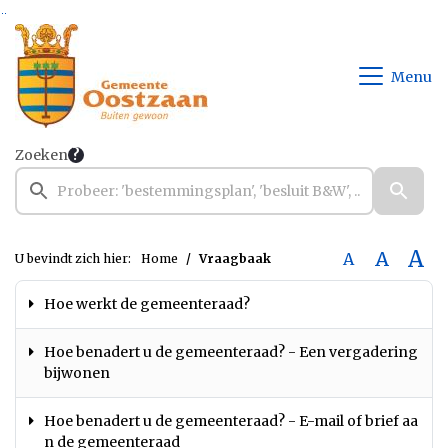
Ga naar de inhoud van deze pagina
Ga naar het zoeken
Ga naar het menu
Menu
Zoeken
A
A
A
U bevindt zich hier:
Home
Vraagbaak
Hoe werkt de gemeenteraad?
Hoe benadert u de gemeenteraad? - Een vergadering
bijwonen
Hoe benadert u de gemeenteraad? - E-mail of brief aa
n de gemeenteraad