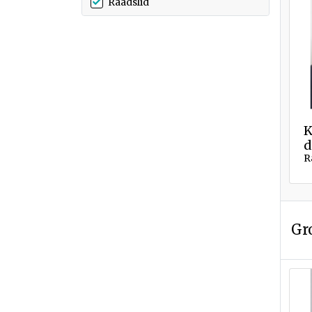
Raadslid
K
d
R
Gr