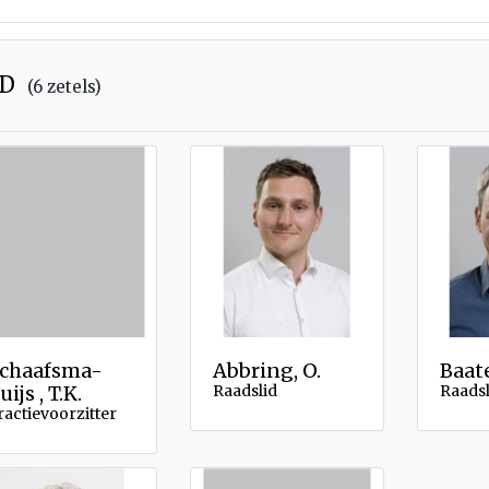
VD
(6 zetels)
chaafsma-
Abbring, O.
Baate
uijs , T.K.
Raadslid
Raadsl
ractievoorzitter