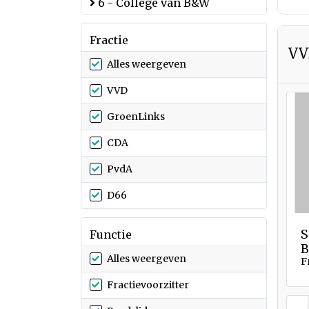
6 - College van B&W
Fractie
V
Alles weergeven
VVD
GroenLinks
CDA
PvdA
D66
S
Functie
B
Alles weergeven
F
Fractievoorzitter