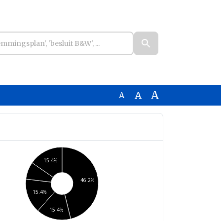
A
A
A
15.4%
46.2%
15.4%
15.4%