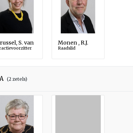
russel, S. van
Monen , R.J.
ractievoorzitter
Raadslid
DA
(2 zetels)