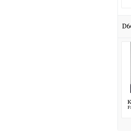
D6
K
F