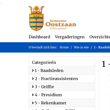
Ga naar de inhoud van deze pagina
Ga naar het zoeken
Ga naar het menu
Dashboard
Vergaderingen
Overzicht
U bevindt zich hier:
Home
Wie is wie
1 - Raadsl
1 
Categorieën
1 - Raadsleden
2 - Fractieassistenten
3 - Griffie
4 - Presidium
5 - Rekenkamer