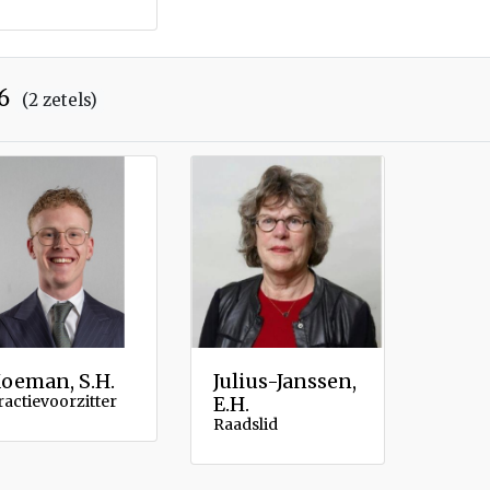
6
(2 zetels)
oeman, S.H.
Julius-Janssen,
ractievoorzitter
E.H.
Raadslid