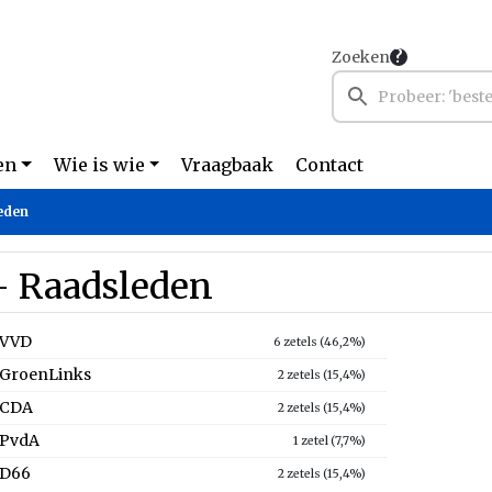
Zoeken
en
Wie is wie
Vraagbaak
Contact
eden
- Raadsleden
VVD
6 zetels (46,2%)
GroenLinks
2 zetels (15,4%)
CDA
2 zetels (15,4%)
PvdA
1 zetel (7,7%)
D66
2 zetels (15,4%)