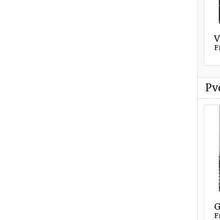
V
F
Pv
G
F