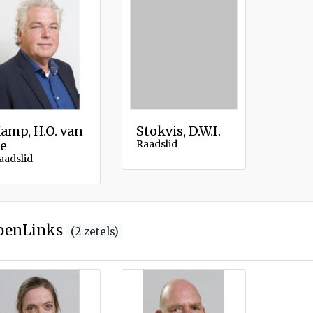
amp, H.O. van
Stokvis, D.W.I.
e
Raadslid
aadslid
oenLinks
(2 zetels)