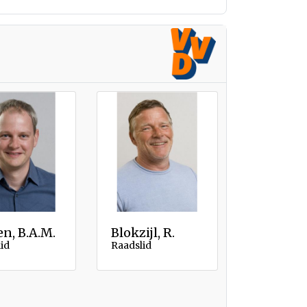
n, B.A.M.
Blokzijl, R.
id
Raadslid