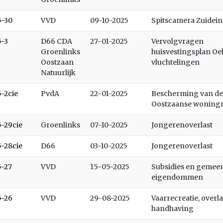
5-30
VVD
09-10-2025
Spitscamera Zuidei
5-3
D66 CDA
27-01-2025
Vervolgvragen
Groenlinks
huisvestingsplan Oe
Oostzaan
vluchtelingen
Natuurlijk
5-2cie
PvdA
22-01-2025
Bescherming van de
Oostzaanse woning
5-29cie
Groenlinks
07-10-2025
Jongerenoverlast
5-28cie
D66
03-10-2025
Jongerenoverlast
5-27
VVD
15-05-2025
Subsidies en gemeen
eigendommen
5-26
VVD
29-08-2025
Vaarrecreatie, overla
handhaving