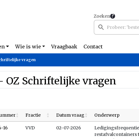
Zoeken
en
Wie is wie
Vraagbaak
Contact
chriftelijke vragen
- OZ Schriftelijke vragen
ummer
Fractie
Datum vraag
Onderwerp
6-16
VVD
02-07-2026
Ledigingsfrequenti
restafvalcontainers 