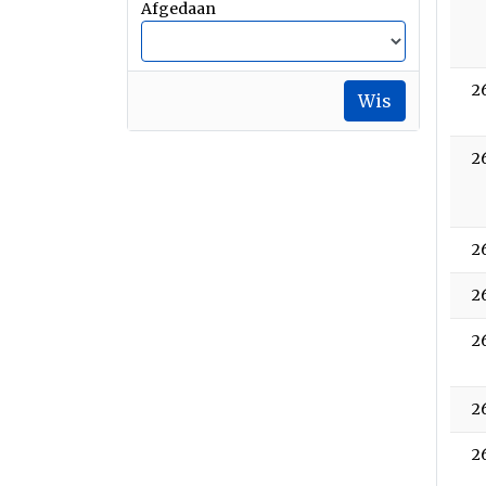
Afgedaan
tot
en
met
2
Wis
2
2
2
2
2
2