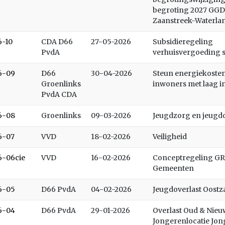
begroting 2027 GGD
Zaanstreek-Waterla
6-10
CDA D66
27-05-2026
Subsidieregeling
PvdA
verhuisvergoeding 
6-09
D66
30-04-2026
Steun energiekoste
Groenlinks
inwoners met laag 
PvdA CDA
6-08
Groenlinks
09-03-2026
Jeugdzorg en jeugdo
6-07
VVD
18-02-2026
Veiligheid
6-06cie
VVD
16-02-2026
Conceptregeling GR
Gemeenten
6-05
D66 PvdA
04-02-2026
Jeugdoverlast Oostz
6-04
D66 PvdA
29-01-2026
Overlast Oud & Nieu
Jongerenlocatie Jon