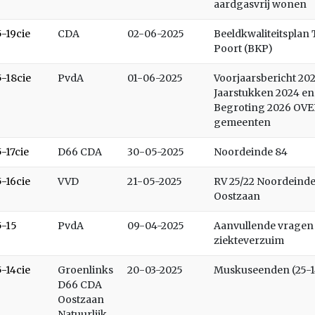
aardgasvrij wonen
5-19cie
CDA
02-06-2025
Beeldkwaliteitsplan
Poort (BKP)
5-18cie
PvdA
01-06-2025
Voorjaarsbericht 202
Jaarstukken 2024 en
Begroting 2026 OVE
gemeenten
5-17cie
D66 CDA
30-05-2025
Noordeinde 84
5-16cie
VVD
21-05-2025
RV 25/22 Noordeinde
Oostzaan
5-15
PvdA
09-04-2025
Aanvullende vragen 
ziekteverzuim
5-14cie
Groenlinks
20-03-2025
Muskuseenden (25-1
D66 CDA
Oostzaan
Natuurlijk