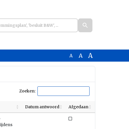
A
A
A
Zoeken:
Datum antwoord
Afgedaan
Niet afgedaan
e
tijdens