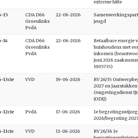
extreme hitte
6-15
CDA D66
22-06-2026
Samenwerkingspar
Groenlinks
jeugd
PvdA
6-14
CDA D66
22-06-2026
Betaalbare energie 
Groenlinks
huishoudens met ee
PvdA
inkomen (beantwoo
juni 2026 zaaknum
1905735)
6-13cie
VVD
19-06-2026
RV 26/35 Ontwerpbe
2027 en Jaarstukken
Omgevingsdienst I
(ODIJ)
6-12cie
PvdA
17-06-2026
1e begrotingswijze
2026/begroting 202
6-11cie
VVD
11-06-2026
RV 26/36 1e
begrotingswijziging