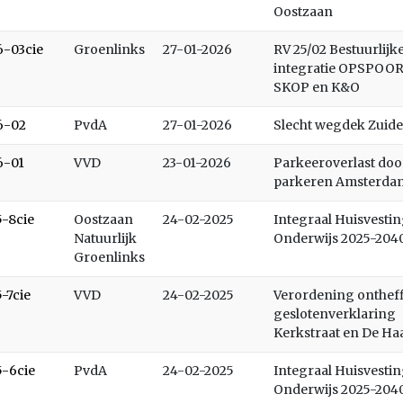
Oostzaan
6-03cie
Groenlinks
27-01-2026
RV 25/02 Bestuurlijk
integratie OPSPOOR
SKOP en K&O
6-02
PvdA
27-01-2026
Slecht wegdek Zuid
6-01
VVD
23-01-2026
Parkeeroverlast doo
parkeren Amsterda
5-8cie
Oostzaan
24-02-2025
Integraal Huisvesti
Natuurlijk
Onderwijs 2025-204
Groenlinks
5-7cie
VVD
24-02-2025
Verordening onthef
geslotenverklaring
Kerkstraat en De Ha
5-6cie
PvdA
24-02-2025
Integraal Huisvesti
Onderwijs 2025-204