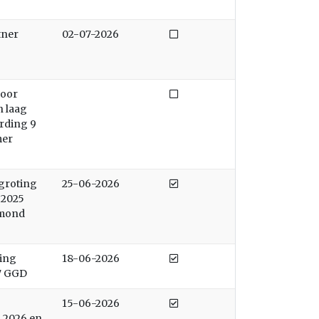
Niet afgedaan
tner
02-07-2026
Niet afgedaan
voor
n laag
rding 9
mer
Afgedaan
groting
25-06-2026
 2025
Jmond
Afgedaan
ging
18-06-2026
7 GGD
Afgedaan
15-06-2026
 2026 en