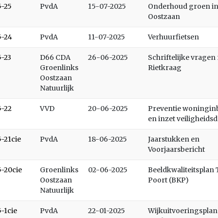
5-25
PvdA
15-07-2025
Onderhoud groen i
Oostzaan
5-24
PvdA
11-07-2025
Verhuurfietsen
5-23
D66 CDA
26-06-2025
Schriftelijke vragen 
Groenlinks
Rietkraag
Oostzaan
Natuurlijk
5-22
VVD
20-06-2025
Preventie woningin
en inzet veiligheids
5-21cie
PvdA
18-06-2025
Jaarstukken en
Voorjaarsbericht
5-20cie
Groenlinks
02-06-2025
Beeldkwaliteitsplan
Oostzaan
Poort (BKP)
Natuurlijk
5-1cie
PvdA
22-01-2025
Wijkuitvoeringsplan