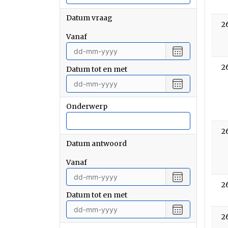
Datum vraag
2
vanaf
Selecteer
een
2
Datum tot en met
datum
vanaf
Selecteer
een
datum
Onderwerp
tot
en
2
met
Datum antwoord
vanaf
Selecteer
een
2
Datum tot en met
datum
vanaf
Selecteer
2
een
datum