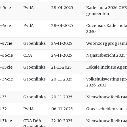
5-5cie
PvdA
28-01-2025
Kadernota 2026 OVE
gemeenten
5-4cie
PvdA
28-01-2025
Cocensus Kadernota
2030
5-37cie
Groenlinks
24-11-2025
Woonzorgprogramm
5-36cie
CDA
24-11-2025
Najaarsbericht 2025
5-35cie
Groenlinks
21-11-2025
Lokale Inclusie Age
5-34cie
Groenlinks
20-11-2025
Volkshuisvestings
2026-2031
5-33
Groenlinks
20-11-2025
Nieuwbouw Rietkra
5-32
PvdA
06-11-2025
Goed scheiden van a
5-31cie
CDA D66
22-10-2025
Nieuwbouw Rietkra
Groenlinks