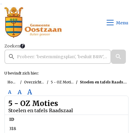
Ga naar de inhoud van deze pagina
Ga naar het zoeken
Ga naar het menu
Menu
Zoeken
U bevindt zich hier:
Home
Overzichten
5 - OZ Moties
Stoelen en tafels Raadszaal
A
A
A
5 - OZ Moties
Stoelen en tafels Raadszaal
ID
318