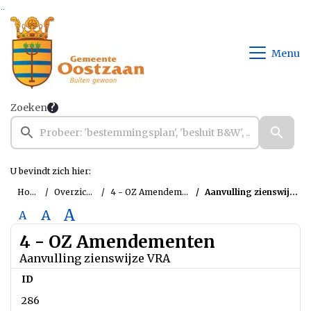
Ga naar de inhoud van deze pagina
Ga naar het zoeken
Ga naar het menu
Menu
Zoeken
U bevindt zich hier:
Home
Overzichten
4 - OZ Amendementen
Aanvulling zienswijze VRA
A
A
A
4 - OZ Amendementen
Aanvulling zienswijze VRA
ID
286