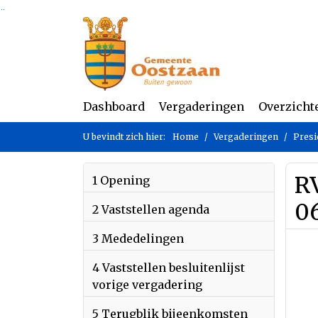
Ga naar de inhoud van deze pagina
Ga naar het zoeken
Ga naar het menu
Dashboard
Vergaderingen
Overzicht
U bevindt zich hier:
Home
Vergaderingen
Presi
RV
1 Opening
0
2 Vaststellen agenda
3 Mededelingen
4 Vaststellen besluitenlijst
vorige vergadering
5 Terugblik bijeenkomsten