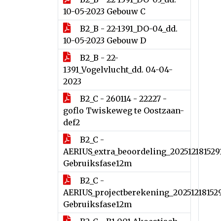
10-05-2023 Gebouw C
B2_B - 22-1391_DO-04_dd.
10-05-2023 Gebouw D
B2_B - 22-
1391_Vogelvlucht_dd. 04-04-
2023
B2_C - 260114 - 22227 -
goflo Twiskeweg te Oostzaan-
def2
B2_C -
AERIUS_extra_beoordeling_202512181529
Gebruiksfase12m
B2_C -
AERIUS_projectberekening_20251218152
Gebruiksfase12m