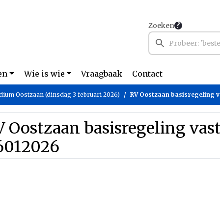
Zoeken
en
Wie is wie
Vraagbaak
Contact
dium Oostzaan (dinsdag 3 februari 2026)
RV Oostzaan basisregeling v
 Oostzaan basisregeling vast
6012026