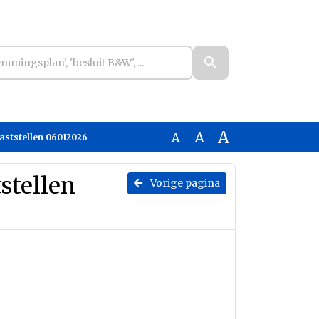
A
A
A
aststellen 06012026
stellen
Vorige pagina