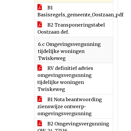
B1
Basisregels_gemeente_Oostzaan_pdf
B2 Transponeringstabel
Oostzaan def.
6.c Omgevingsvergunning
tijdelijke woningen
Twiskeweg
RV definitief advies
omgevingsvergunning
tijdelijke woningen
Twiskeweg
B1 Nota beantwoording
zienswijze ontwerp-
omgevingsvergunning
B2 Omgevingsvergunning
OW_24_77136