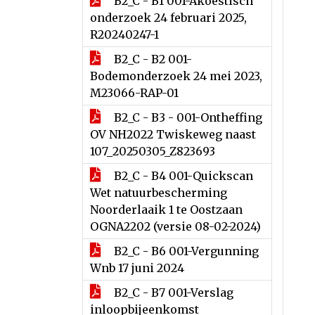
B2_C - B1 001-Akoestisch
onderzoek 24 februari 2025,
R20240247-1
B2_C - B2 001-
Bodemonderzoek 24 mei 2023,
M23066-RAP-01
B2_C - B3 - 001-Ontheffing
OV NH2022 Twiskeweg naast
107_20250305_Z823693
B2_C - B4 001-Quickscan
Wet natuurbescherming
Noorderlaaik 1 te Oostzaan
OGNA2202 (versie 08-02-2024)
B2_C - B6 001-Vergunning
Wnb 17 juni 2024
B2_C - B7 001-Verslag
inloopbijeenkomst