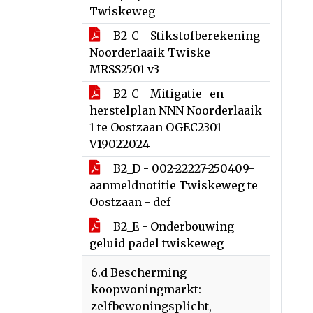
Twiskeweg
B2_C - Stikstofberekening
Noorderlaaik Twiske
MRSS2501 v3
B2_C - Mitigatie- en
herstelplan NNN Noorderlaaik
1 te Oostzaan OGEC2301
V19022024
B2_D - 002-22227-250409-
aanmeldnotitie Twiskeweg te
Oostzaan - def
B2_E - Onderbouwing
geluid padel twiskeweg
6.d Bescherming
koopwoningmarkt:
zelfbewoningsplicht,