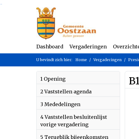
Ga naar de inhoud van deze pagina
Ga naar het zoeken
Ga naar het menu
Dashboard
Vergaderingen
Overzicht
U bevindt zich hier:
Home
Vergaderingen
Presi
B
1 Opening
2 Vaststellen agenda
3 Mededelingen
4 Vaststellen besluitenlijst
vorige vergadering
5 Terugblik bijeenkomsten