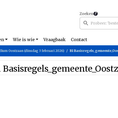
Zoeken
en
Wie is wie
Vraagbaak
Contact
dium Oostzaan (dinsdag 3 februari 2026)
B1 Basisregels_gemeente_Oo
1 Basisregels_gemeente_Oost