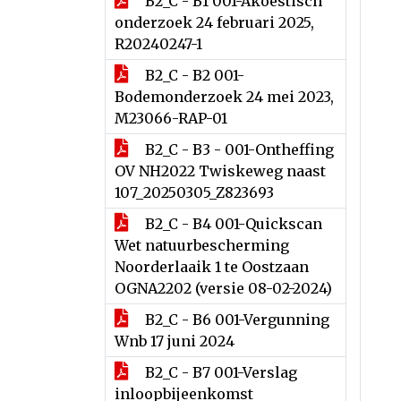
B2_C - B1 001-Akoestisch
onderzoek 24 februari 2025,
R20240247-1
B2_C - B2 001-
Bodemonderzoek 24 mei 2023,
M23066-RAP-01
B2_C - B3 - 001-Ontheffing
OV NH2022 Twiskeweg naast
107_20250305_Z823693
B2_C - B4 001-Quickscan
Wet natuurbescherming
Noorderlaaik 1 te Oostzaan
OGNA2202 (versie 08-02-2024)
B2_C - B6 001-Vergunning
Wnb 17 juni 2024
B2_C - B7 001-Verslag
inloopbijeenkomst