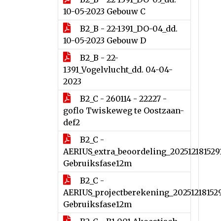
10-05-2023 Gebouw C
B2_B - 22-1391_DO-04_dd.
10-05-2023 Gebouw D
B2_B - 22-
1391_Vogelvlucht_dd. 04-04-
2023
B2_C - 260114 - 22227 -
goflo Twiskeweg te Oostzaan-
def2
B2_C -
AERIUS_extra_beoordeling_202512181529
Gebruiksfase12m
B2_C -
AERIUS_projectberekening_20251218152
Gebruiksfase12m