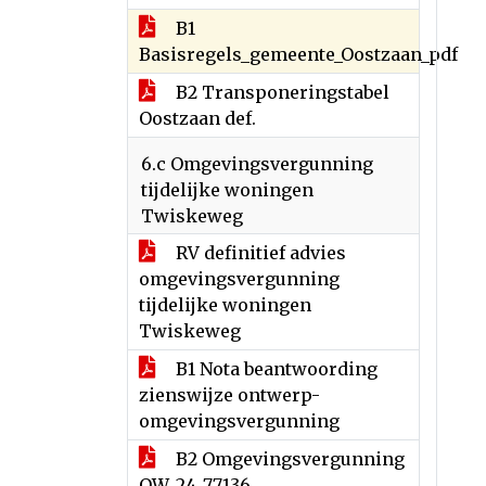
B1
Basisregels_gemeente_Oostzaan_pdf
B2 Transponeringstabel
Oostzaan def.
6.c Omgevingsvergunning
tijdelijke woningen
Twiskeweg
RV definitief advies
omgevingsvergunning
tijdelijke woningen
Twiskeweg
B1 Nota beantwoording
zienswijze ontwerp-
omgevingsvergunning
B2 Omgevingsvergunning
OW_24_77136