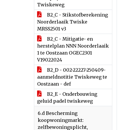
Twiskeweg
B2_C - Stikstofberekening
Noorderlaaik Twiske
MRSS2501 v3
B2_C - Mitigatie- en
herstelplan NNN Noorderlaaik
1 te Oostzaan OGEC2301
V19022024
B2_D - 002-22227-250409-
aanmeldnotitie Twiskeweg te
Oostzaan - def
B2_E - Onderbouwing
geluid padel twiskeweg
6.d Bescherming
koopwoningmarkt:
zelfbewoningsplicht,