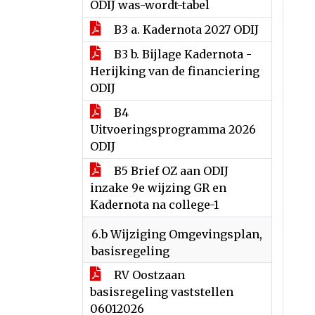
ODIJ was-wordt-tabel
B3 a. Kadernota 2027 ODIJ
B3 b. Bijlage Kadernota -
Herijking van de financiering
ODIJ
B4
Uitvoeringsprogramma 2026
ODIJ
B5 Brief OZ aan ODIJ
inzake 9e wijzing GR en
Kadernota na college-1
6.b Wijziging Omgevingsplan,
basisregeling
RV Oostzaan
basisregeling vaststellen
06012026