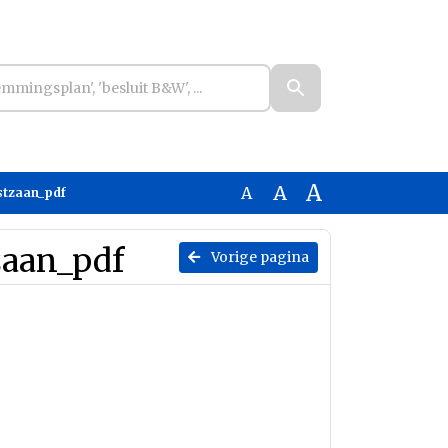
A
A
A
stzaan_pdf
zaan_pdf
Vorige pagina