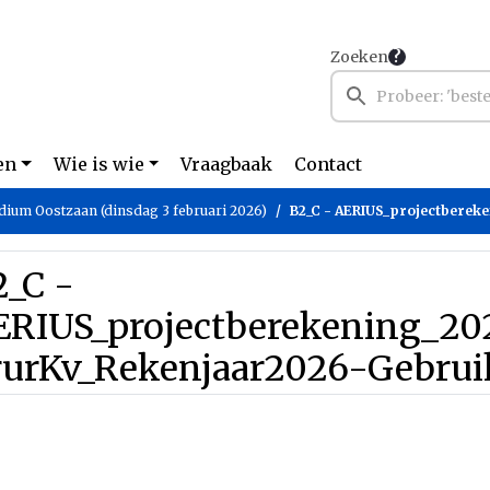
Zoeken
en
Wie is wie
Vraagbaak
Contact
dium Oostzaan (dinsdag 3 februari 2026)
B2_C - AERIUS_projectberekening_202512181529
2_C -
ERIUS_projectberekening_202
rurKv_Rekenjaar2026-Gebrui