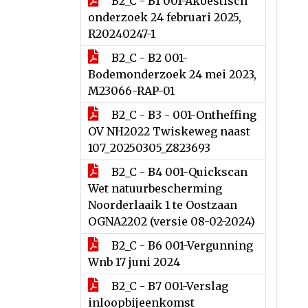
B2_C - B1 001-Akoestisch
onderzoek 24 februari 2025,
R20240247-1
B2_C - B2 001-
Bodemonderzoek 24 mei 2023,
M23066-RAP-01
B2_C - B3 - 001-Ontheffing
OV NH2022 Twiskeweg naast
107_20250305_Z823693
B2_C - B4 001-Quickscan
Wet natuurbescherming
Noorderlaaik 1 te Oostzaan
OGNA2202 (versie 08-02-2024)
B2_C - B6 001-Vergunning
Wnb 17 juni 2024
B2_C - B7 001-Verslag
inloopbijeenkomst