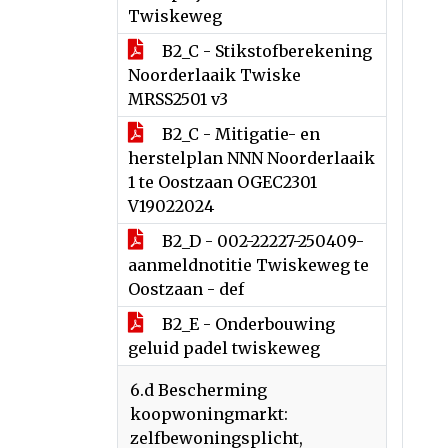
Twiskeweg
B2_C - Stikstofberekening
Noorderlaaik Twiske
MRSS2501 v3
B2_C - Mitigatie- en
herstelplan NNN Noorderlaaik
1 te Oostzaan OGEC2301
V19022024
B2_D - 002-22227-250409-
aanmeldnotitie Twiskeweg te
Oostzaan - def
B2_E - Onderbouwing
geluid padel twiskeweg
6.d Bescherming
koopwoningmarkt:
zelfbewoningsplicht,