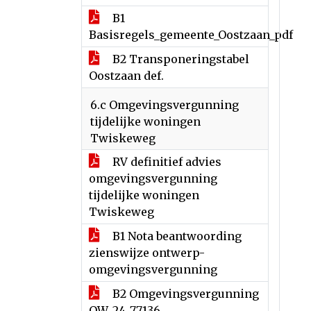
B1
Basisregels_gemeente_Oostzaan_pdf
B2 Transponeringstabel
Oostzaan def.
6.c Omgevingsvergunning
tijdelijke woningen
Twiskeweg
RV definitief advies
omgevingsvergunning
tijdelijke woningen
Twiskeweg
B1 Nota beantwoording
zienswijze ontwerp-
omgevingsvergunning
B2 Omgevingsvergunning
OW_24_77136