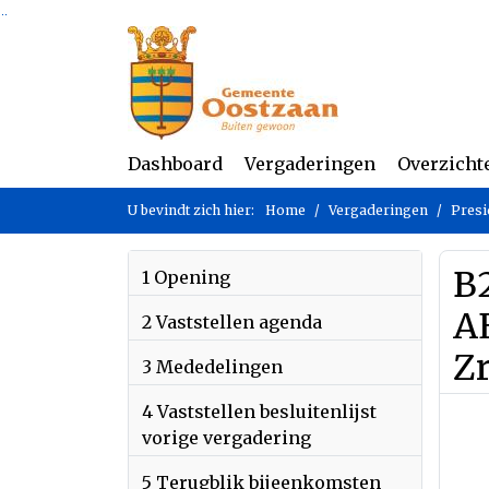
Ga naar de inhoud van deze pagina
Ga naar het zoeken
Ga naar het menu
Dashboard
Vergaderingen
Overzicht
U bevindt zich hier:
Home
Vergaderingen
Presi
B
1 Opening
A
2 Vaststellen agenda
Z
3 Mededelingen
4 Vaststellen besluitenlijst
vorige vergadering
5 Terugblik bijeenkomsten