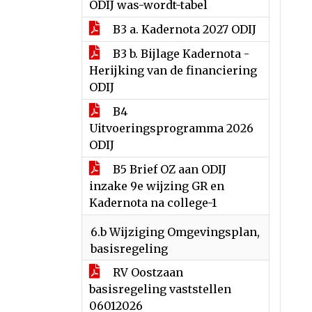
ODIJ was-wordt-tabel
B3 a. Kadernota 2027 ODIJ
B3 b. Bijlage Kadernota -
Herijking van de financiering
ODIJ
B4
Uitvoeringsprogramma 2026
ODIJ
B5 Brief OZ aan ODIJ
inzake 9e wijzing GR en
Kadernota na college-1
6.b Wijziging Omgevingsplan,
basisregeling
RV Oostzaan
basisregeling vaststellen
06012026