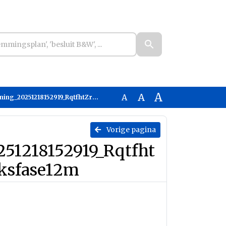
A
A
A
19_RqtfhtZrurKv_Rekenjaar2026-Gebruiksfase12m
Vorige pagina
51218152919_Rqtfht
ksfase12m