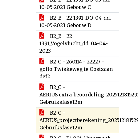
10-05-2023 Gebouw C
B2_B - 22-1391_DO-04_dd.
10-05-2023 Gebouw D
B2_B - 22-
1391_Vogelvlucht_dd. 04-04-
2023
B2_C - 260114 - 22227 -
goflo Twiskeweg te Oostzaan-
def2
B2_C -
AERIUS_extra_beoordeling_202512181529
Gebruiksfase12m
B2_C -
AERIUS_projectberekening_20251218152
Gebruiksfase12m