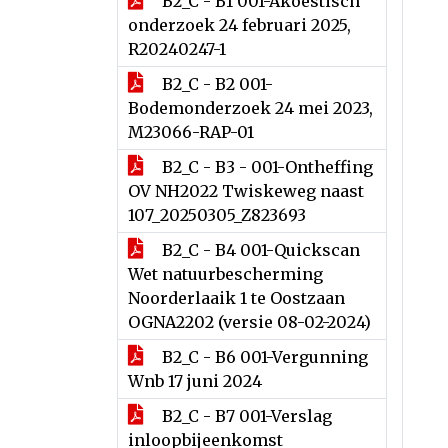
B2_C - B1 001-Akoestisch
onderzoek 24 februari 2025,
R20240247-1
B2_C - B2 001-
Bodemonderzoek 24 mei 2023,
M23066-RAP-01
B2_C - B3 - 001-Ontheffing
OV NH2022 Twiskeweg naast
107_20250305_Z823693
B2_C - B4 001-Quickscan
Wet natuurbescherming
Noorderlaaik 1 te Oostzaan
OGNA2202 (versie 08-02-2024)
B2_C - B6 001-Vergunning
Wnb 17 juni 2024
B2_C - B7 001-Verslag
inloopbijeenkomst