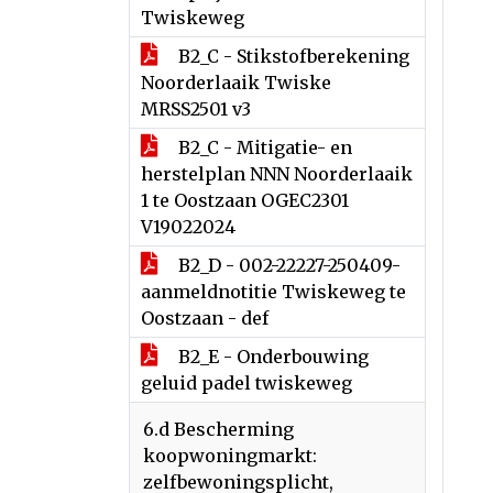
Twiskeweg
B2_C - Stikstofberekening
Noorderlaaik Twiske
MRSS2501 v3
B2_C - Mitigatie- en
herstelplan NNN Noorderlaaik
1 te Oostzaan OGEC2301
V19022024
B2_D - 002-22227-250409-
aanmeldnotitie Twiskeweg te
Oostzaan - def
B2_E - Onderbouwing
geluid padel twiskeweg
6.d Bescherming
koopwoningmarkt:
zelfbewoningsplicht,