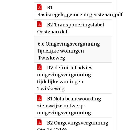
B1
Basisregels_gemeente_Oostzaan_pdf
B2 Transponeringstabel
Oostzaan def.
6.c Omgevingsvergunning
tijdelijke woningen
Twiskeweg
RV definitief advies
omgevingsvergunning
tijdelijke woningen
Twiskeweg
B1 Nota beantwoording
zienswijze ontwerp-
omgevingsvergunning
B2 Omgevingsvergunning
OW_24_77136