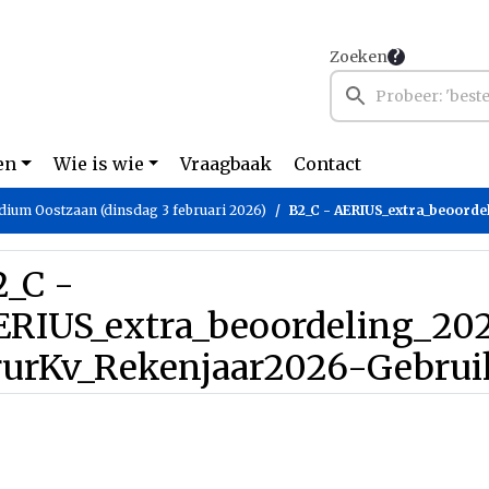
Zoeken
en
Wie is wie
Vraagbaak
Contact
dium Oostzaan (dinsdag 3 februari 2026)
B2_C - AERIUS_extra_beoordeling_2025121815291
2_C -
ERIUS_extra_beoordeling_202
rurKv_Rekenjaar2026-Gebrui