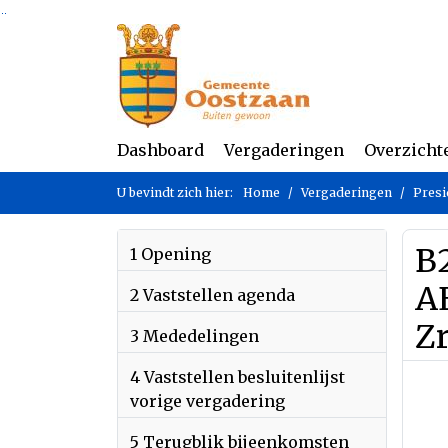
Ga naar de inhoud van deze pagina
Ga naar het zoeken
Ga naar het menu
Dashboard
Vergaderingen
Overzicht
U bevindt zich hier:
Home
Vergaderingen
Presi
B
1 Opening
A
2 Vaststellen agenda
Z
3 Mededelingen
4 Vaststellen besluitenlijst
vorige vergadering
5 Terugblik bijeenkomsten