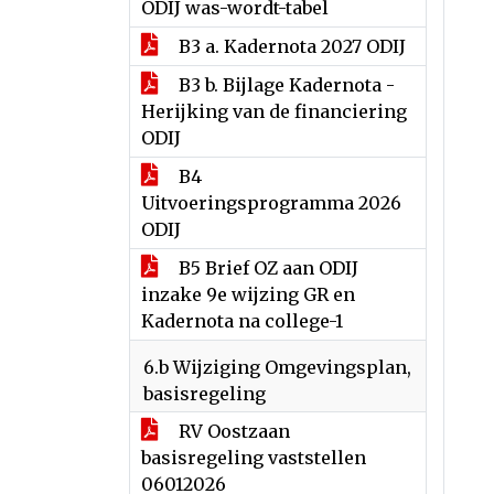
ODIJ was-wordt-tabel
B3 a. Kadernota 2027 ODIJ
B3 b. Bijlage Kadernota -
Herijking van de financiering
ODIJ
B4
Uitvoeringsprogramma 2026
ODIJ
B5 Brief OZ aan ODIJ
inzake 9e wijzing GR en
Kadernota na college-1
6.b Wijziging Omgevingsplan,
basisregeling
RV Oostzaan
basisregeling vaststellen
06012026