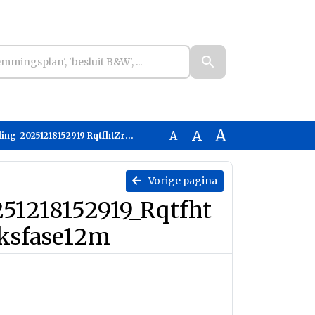
A
A
A
9_RqtfhtZrurKv_Rekenjaar2026-Gebruiksfase12m
Vorige pagina
51218152919_Rqtfht
ksfase12m