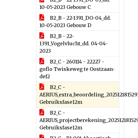
10-05-2023 Gebouw C
B2_B - 22-1391_DO-04_dd.
10-05-2023 Gebouw D
B2_B - 22-
1391_Vogelvlucht_dd. 04-04-
2023
B2_C - 260114 - 22227 -
goflo Twiskeweg te Oostzaan-
def2
B2_C -
AERIUS_extra_beoordeling_202512181529
Gebruiksfase12m
B2_C -
AERIUS_projectberekening_20251218152
Gebruiksfase12m