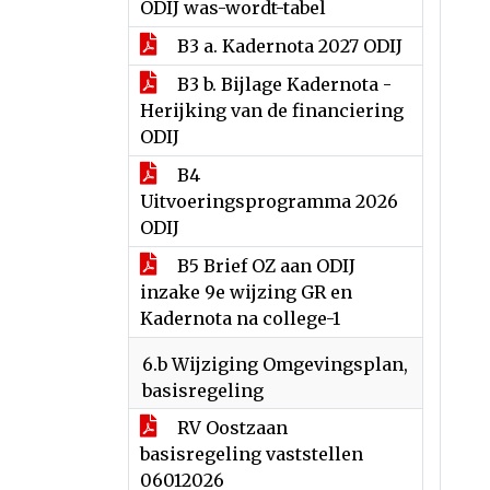
ODIJ was-wordt-tabel
B3 a. Kadernota 2027 ODIJ
B3 b. Bijlage Kadernota -
Herijking van de financiering
ODIJ
B4
Uitvoeringsprogramma 2026
ODIJ
B5 Brief OZ aan ODIJ
inzake 9e wijzing GR en
Kadernota na college-1
6.b Wijziging Omgevingsplan,
basisregeling
RV Oostzaan
basisregeling vaststellen
06012026