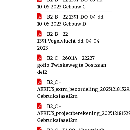
10-05-2023 Gebouw C
B2_B - 22-1391_DO-04_dd.
10-05-2023 Gebouw D
B2_B - 22-
1391_Vogelvlucht_dd. 04-04-
2023
B2_C - 260114 - 22227 -
goflo Twiskeweg te Oostzaan-
def2
B2_C -
AERIUS_extra_beoordeling_202512181529
Gebruiksfase12m
B2_C -
AERIUS_projectberekening_20251218152
Gebruiksfase12m