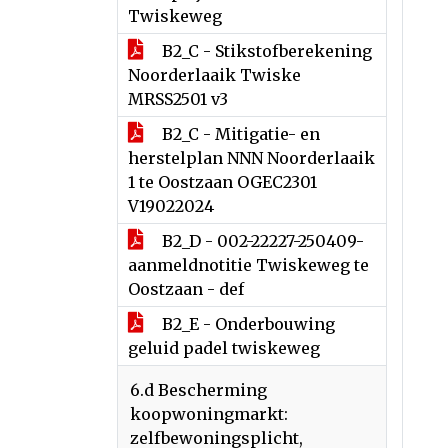
Twiskeweg
B2_C - Stikstofberekening
Noorderlaaik Twiske
MRSS2501 v3
B2_C - Mitigatie- en
herstelplan NNN Noorderlaaik
1 te Oostzaan OGEC2301
V19022024
B2_D - 002-22227-250409-
aanmeldnotitie Twiskeweg te
Oostzaan - def
B2_E - Onderbouwing
geluid padel twiskeweg
6.d Bescherming
koopwoningmarkt:
zelfbewoningsplicht,