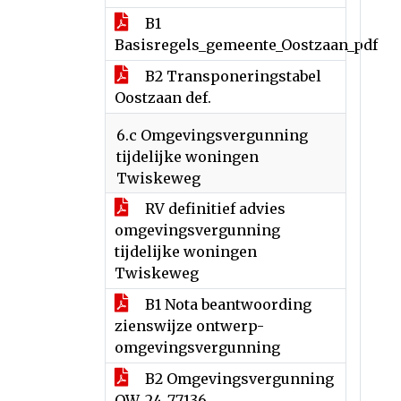
B1
Basisregels_gemeente_Oostzaan_pdf
B2 Transponeringstabel
Oostzaan def.
6.c Omgevingsvergunning
tijdelijke woningen
Twiskeweg
RV definitief advies
omgevingsvergunning
tijdelijke woningen
Twiskeweg
B1 Nota beantwoording
zienswijze ontwerp-
omgevingsvergunning
B2 Omgevingsvergunning
OW_24_77136