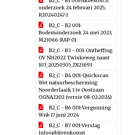
B2_C - B1 001-Akoestisch
onderzoek 24 februari 2025,
R20240247-1
B2_C - B2 001-
Bodemonderzoek 24 mei 2023,
M23066-RAP-01
B2_C - B3 - 001-Ontheffing
OV NH2022 Twiskeweg naast
107_20250305_Z823693
B2_C - B4 001-Quickscan
Wet natuurbescherming
Noorderlaaik 1 te Oostzaan
OGNA2202 (versie 08-02-2024)
B2_C - B6 001-Vergunning
Wnb 17 juni 2024
B2_C - B7 001-Verslag
inloopbijeenkomst