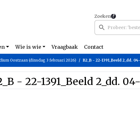
Zoeken
en
Wie is wie
Vraagbaak
Contact
dium Oostzaan (dinsdag 3 februari 2026)
B2_B - 22-1391_Beeld 2_dd. 04
_B - 22-1391_Beeld 2_dd. 04