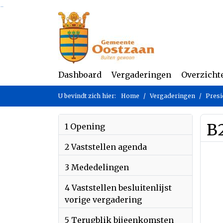
Ga naar de inhoud van deze pagina
Ga naar het zoeken
Ga naar het menu
Dashboard
Vergaderingen
Overzicht
U bevindt zich hier:
Home
Vergaderingen
Presi
B2
1 Opening
2 Vaststellen agenda
3 Mededelingen
4 Vaststellen besluitenlijst
vorige vergadering
5 Terugblik bijeenkomsten