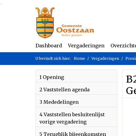
Ga naar de inhoud van deze pagina
Ga naar het zoeken
Ga naar het menu
Dashboard
Vergaderingen
Overzicht
U bevindt zich hier:
Home
Vergaderingen
Presi
B
1 Opening
G
2 Vaststellen agenda
3 Mededelingen
4 Vaststellen besluitenlijst
vorige vergadering
5 Terugblik bijeenkomsten