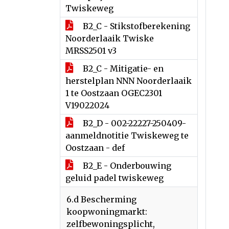
Twiskeweg
B2_C - Stikstofberekening
Noorderlaaik Twiske
MRSS2501 v3
B2_C - Mitigatie- en
herstelplan NNN Noorderlaaik
1 te Oostzaan OGEC2301
V19022024
B2_D - 002-22227-250409-
aanmeldnotitie Twiskeweg te
Oostzaan - def
B2_E - Onderbouwing
geluid padel twiskeweg
6.d Bescherming
koopwoningmarkt:
zelfbewoningsplicht,