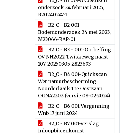
B2_C - B1 001-Akoestisch
onderzoek 24 februari 2025,
R20240247-1
B2_C - B2 001-
Bodemonderzoek 24 mei 2023,
M23066-RAP-01
B2_C - B3 - 001-Ontheffing
OV NH2022 Twiskeweg naast
107_20250305_Z823693
B2_C - B4 001-Quickscan
Wet natuurbescherming
Noorderlaaik 1 te Oostzaan
OGNA2202 (versie 08-02-2024)
B2_C - B6 001-Vergunning
Wnb 17 juni 2024
B2_C - B7 001-Verslag
inloopbijeenkomst