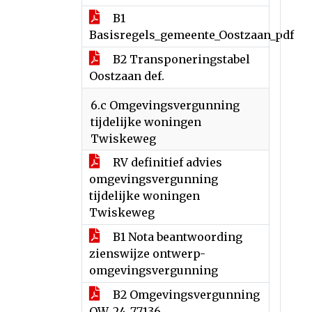
B1
Basisregels_gemeente_Oostzaan_pdf
B2 Transponeringstabel
Oostzaan def.
6.c Omgevingsvergunning
tijdelijke woningen
Twiskeweg
RV definitief advies
omgevingsvergunning
tijdelijke woningen
Twiskeweg
B1 Nota beantwoording
zienswijze ontwerp-
omgevingsvergunning
B2 Omgevingsvergunning
OW_24_77136