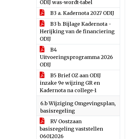
ODIJ was-wordt-tabel
B3 a. Kadernota 2027 ODIJ
B3 b. Bijlage Kadernota -
Herijking van de financiering
ODIJ
B4
Uitvoeringsprogramma 2026
ODIJ
B5 Brief OZ aan ODIJ
inzake 9e wijzing GR en
Kadernota na college-1
6.b Wijziging Omgevingsplan,
basisregeling
RV Oostzaan
basisregeling vaststellen
06012026