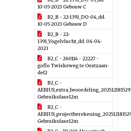
10-05-2023 Gebouw C
B2_B - 22-1391_DO-04_dd.
10-05-2023 Gebouw D
B2_B - 22-
1391_Vogelvlucht_dd. 04-04-
2023
B2_C - 260114 - 22227 -
goflo Twiskeweg te Oostzaan-
def2
B2_C -
AERIUS_extra_beoordeling_202512181529
Gebruiksfase12m
B2_C -
AERIUS_projectberekening_20251218152
Gebruiksfase12m