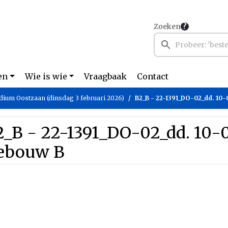
Zoeken
en
Wie is wie
Vraagbaak
Contact
dium Oostzaan (dinsdag 3 februari 2026)
B2_B - 22-1391_DO-02_dd. 10
2_B - 22-1391_DO-02_dd. 10-
ebouw B